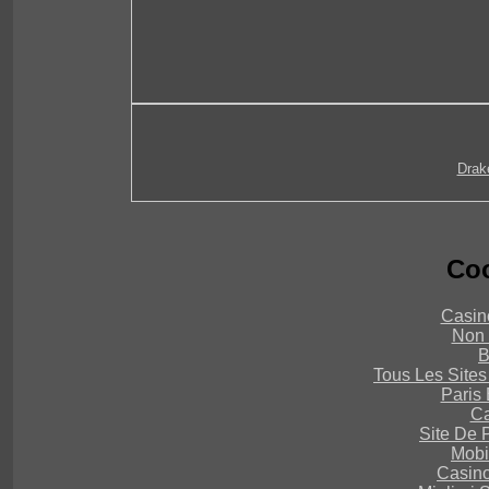
Drak
Coo
Casin
Non 
B
Tous Les Sites
Paris
Ca
Site De P
Mobi
Casino